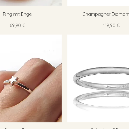
Schnellansicht
Schnellansicht
Ring mit Engel
Champagner Diamant
Preis
Preis
69,90 €
119,90 €