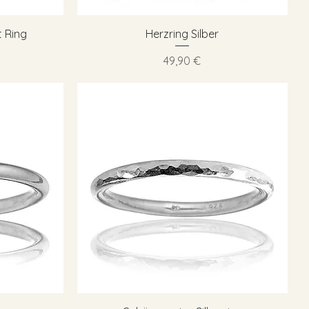
Schnellansicht
 Ring
Herzring Silber
Preis
49,90 €