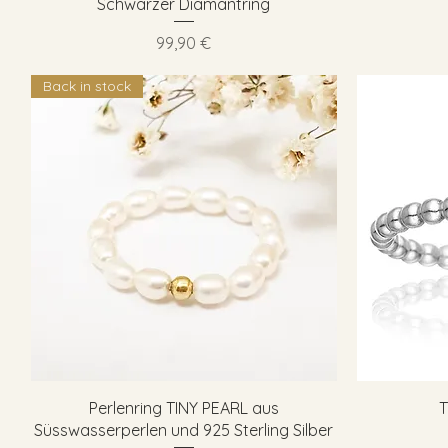
Schnellansicht
Schwarzer Diamantring
Preis
99,90 €
Back in stock
Schnellansicht
Perlenring TINY PEARL aus
T
Süsswasserperlen und 925 Sterling Silber