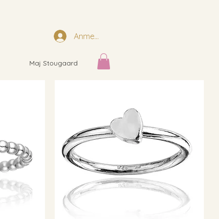
Anmelden
Maj Stougaard