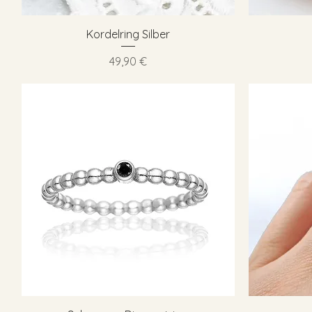
Schnellansicht
Kordelring Silber
Preis
49,90 €