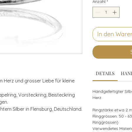
Anzahl
*
In den Ware
DETAILS
HAN
em Herz und grosser Liebe für kleine
Handgefertigter Silbe
pelring, Vorsteckring, Beisteckring
Herz.
gen.
htem Silber in Flensburg, Deutschland.
Ringstärke etwa 2 
Ringgrössen: 50 - 6
Ringgrössen)
Verwendetes Material