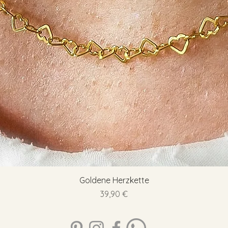
Schnellansicht
Goldene Herzkette
Preis
39,90 €