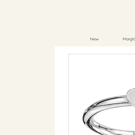
New
Maigl