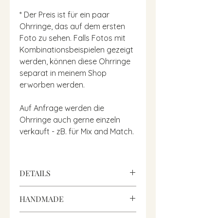
* Der Preis ist für ein paar
Ohrringe, das auf dem ersten
Foto zu sehen. Falls Fotos mit
Kombinationsbeispielen gezeigt
werden, können diese Ohrringe
separat in meinem Shop
erworben werden.
Auf Anfrage werden die
Ohrringe auch gerne einzeln
verkauft - zB. für Mix and Match.
DETAILS
• Handgefertigte Creolen mit Blatt
HANDMADE
Anhänger aus echtem Silber und
grünem Onyx.
Jedes Schmuckstück wird von mir