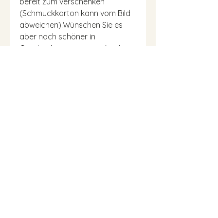
bereit zum verschenken
(Schmuckkarton kann vom Bild
abweichen).Wünschen Sie es
aber noch schöner in
Geschenkpapier verpackt, dann
wählen Sie bitte die Option
"Geschenkverpackung
hinzufügen" unter "Diese
Bestellung ist ein Geschenk" im
Warenkorb.Bei Bestellungen mit
mehreren Schmuckstücken
werden diese oft in der gleichen
Box gelegt, um Abfall zu
reduzieren. Wenn eines der
Schmuckstücke als Geschenk
gedacht ist oder wenn Sie lieber
jedes Schmuckstück in seiner
eigenen Box haben möchten,
hinterlassen Sie bitte eine